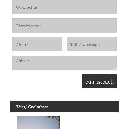
Táirgí Gaolmhara