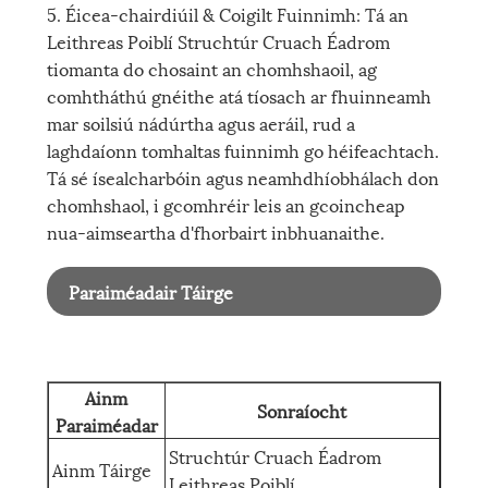
5. Éicea-chairdiúil & Coigilt Fuinnimh: Tá an
Leithreas Poiblí Struchtúr Cruach Éadrom
tiomanta do chosaint an chomhshaoil, ag
comhtháthú gnéithe atá tíosach ar fhuinneamh
mar soilsiú nádúrtha agus aeráil, rud a
laghdaíonn tomhaltas fuinnimh go héifeachtach.
Tá sé ísealcharbóin agus neamhdhíobhálach don
chomhshaol, i gcomhréir leis an gcoincheap
nua-aimseartha d'fhorbairt inbhuanaithe.
Paraiméadair Táirge
Ainm
Sonraíocht
Paraiméadar
Struchtúr Cruach Éadrom
Ainm Táirge
Leithreas Poiblí