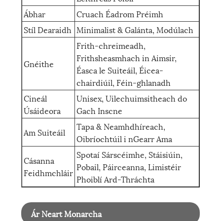
Ábhar
Cruach Éadrom Préimh
Stíl Dearaidh
Minimalist & Galánta, Modúlach
Frith-chreimeadh,
Frithsheasmhach in Aimsir,
Gnéithe
Éasca le Suiteáil, Éicea-
chairdiúil, Féin-ghlanadh
Cineál
Unisex, Uilechuimsitheach do
Úsáideora
Gach Inscne
Tapa & Neamhdhíreach,
Am Suiteáil
Oibríochtúil i nGearr Ama
Spotaí Sárscéimhe, Stáisiúin,
Cásanna
Pobail, Páirceanna, Limistéir
Feidhmchláir
Phoiblí Ard-Thráchta
Ár Neart Monarcha