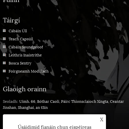
Táirgí
Cábáin Úll
Teach Capsúil
Cábáin Soundproof
Leithris Inaistrithe
Bosca Sentry
Foirgneamh Modúlach
Glaoigh orainn
Seoladh:
Uimh. 66, Bóthar Caoli, Páirc Thionsclaíoch Xingta, Ceantar
Jinshan, Shanghai, an tSín
Teil:
+86-021-33558839
X
Fón:
+86-13661698568
Úsáidimid fianáin chun eispéireas