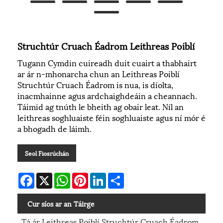
Struchtúr Cruach Éadrom Leithreas Poiblí
Tugann Cymdin cuireadh duit cuairt a thabhairt
ar ár n-mhonarcha chun an Leithreas Poiblí
Struchtúr Cruach Éadrom is nua, is díolta,
inacmhainne agus ardchaighdeáin a cheannach.
Táimid ag tnúth le bheith ag obair leat. Níl an
leithreas soghluaiste féin soghluaiste agus ní mór é
a bhogadh de láimh.
Seol Fiosrúchán
Facebook
X
WhatsApp
Pinterest
LinkedIn
Share
Cur síos ar an Táirge
Tá ár Leithreas Poiblí Struchtúr Cruach Éadrom