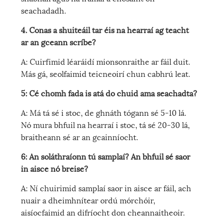
seachadadh.
4. Conas a shuiteáil tar éis na hearraí ag teacht
ar an gceann scríbe?
A: Cuirfimid léaráidí mionsonraithe ar fáil duit.
Más gá, seolfaimid teicneoirí chun cabhrú leat.
5: Cé chomh fada is atá do chuid ama seachadta?
A: Má tá sé i stoc, de ghnáth tógann sé 5-10 lá.
Nó mura bhfuil na hearraí i stoc, tá sé 20-30 lá,
braitheann sé ar an gcainníocht.
6: An soláthraíonn tú samplaí? An bhfuil sé saor
in aisce nó breise?
A: Ní chuirimid samplaí saor in aisce ar fáil, ach
nuair a dheimhnítear ordú mórchóir,
aisíocfaimid an difríocht don cheannaitheoir.