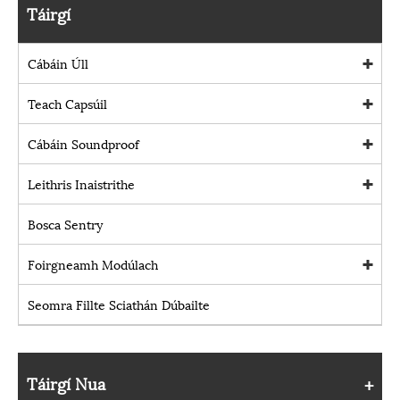
Táirgí
Cábáin Úll
Teach Capsúil
Cábáin Soundproof
Leithris Inaistrithe
Bosca Sentry
Foirgneamh Modúlach
Seomra Fillte Sciathán Dúbailte
Táirgí Nua