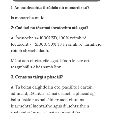
1: An cuideachta thrádála nó monaróir tú?
Is monarcha muid.
2: Cad iad na téarmaí íocaíochta atá agat?
A: Íocaíocht <= 1000USD, 100% roimh ré.
Íocaíocht> = $1000, 50% T/T roimh ré, iarmhéid
roimh sheachadadh.
Má tá aon cheist eile agat, bíodh leisce ort
teagmháil a dhéanamh linn.
3. Conas na táirgí a phacáil?
A: Tá boltaí caighdeáin etc. pacáilte i cartán
adhmaid; Déantar frámaí cruach a phacáil ag
baint úsáide as pailléid cruach chun na
hiarrachtaí luchtaithe agus díluchtaithe a
shábháil agus na frámaí a chosaint ón