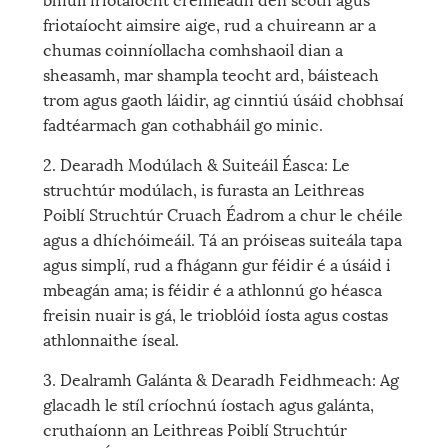
friotaíocht aimsire aige, rud a chuireann ar a
chumas coinníollacha comhshaoil ​​​​dian a
sheasamh, mar shampla teocht ard, báisteach
trom agus gaoth láidir, ag cinntiú úsáid chobhsaí
fadtéarmach gan cothabháil go minic.
2. Dearadh Modúlach & Suiteáil Éasca: Le
struchtúr modúlach, is furasta an Leithreas
Poiblí Struchtúr Cruach Éadrom a chur le chéile
agus a dhíchóimeáil. Tá an próiseas suiteála tapa
agus simplí, rud a fhágann gur féidir é a úsáid i
mbeagán ama; is féidir é a athlonnú go héasca
freisin nuair is gá, le trioblóid íosta agus costas
athlonnaithe íseal.
3. Dealramh Galánta & Dearadh Feidhmeach: Ag
glacadh le stíl críochnú íostach agus galánta,
cruthaíonn an Leithreas Poiblí Struchtúr