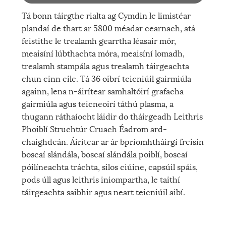
Tá bonn táirgthe rialta ag Cymdin le limistéar
plandaí de thart ar 5800 méadar cearnach, atá
feistithe le trealamh gearrtha léasair mór,
meaisíní lúbthachta móra, meaisíní lomadh,
trealamh stampála agus trealamh táirgeachta
chun cinn eile. Tá 36 oibrí teicniúil gairmiúla
againn, lena n-áirítear samhaltóirí grafacha
gairmiúla agus teicneoirí táthú plasma, a
thugann ráthaíocht láidir do tháirgeadh Leithris
Phoiblí Struchtúr Cruach Éadrom ard-
chaighdeán. Áirítear ar ár bpríomhtháirgí freisin
boscaí slándála, boscaí slándála poiblí, boscaí
póilíneachta tráchta, silos ciúine, capsúil spáis,
pods úll agus leithris iniompartha, le taithí
táirgeachta saibhir agus neart teicniúil aibí.