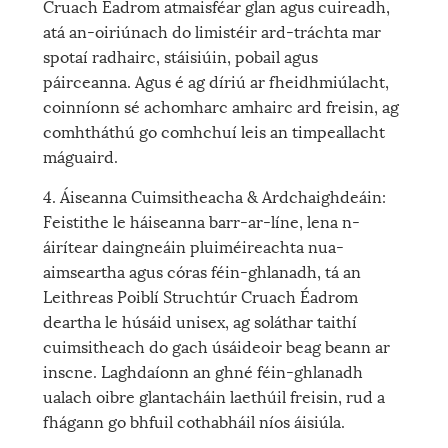
Cruach Éadrom atmaisféar glan agus cuireadh,
atá an-oiriúnach do limistéir ard-tráchta mar
spotaí radhairc, stáisiúin, pobail agus
páirceanna. Agus é ag díriú ar fheidhmiúlacht,
coinníonn sé achomharc amhairc ard freisin, ag
comhtháthú go comhchuí leis an timpeallacht
máguaird.
4. Áiseanna Cuimsitheacha & Ardchaighdeáin:
Feistithe le háiseanna barr-ar-líne, lena n-
áirítear daingneáin pluiméireachta nua-
aimseartha agus córas féin-ghlanadh, tá an
Leithreas Poiblí Struchtúr Cruach Éadrom
deartha le húsáid unisex, ag soláthar taithí
cuimsitheach do gach úsáideoir beag beann ar
inscne. Laghdaíonn an ghné féin-ghlanadh
ualach oibre glantacháin laethúil freisin, rud a
fhágann go bhfuil cothabháil níos áisiúla.