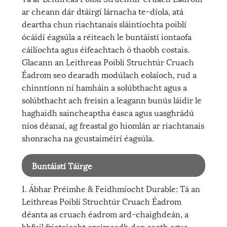
ar cheann dár dtáirgí lárnacha te-díola, atá
deartha chun riachtanais sláintíochta poiblí
ócáidí éagsúla a réiteach le buntáistí iontaofa
cáilíochta agus éifeachtach ó thaobh costais.
Glacann an Leithreas Poiblí Struchtúr Cruach
Éadrom seo dearadh modúlach eolaíoch, rud a
chinntíonn ní hamháin a solúbthacht agus a
solúbthacht ach freisin a leagann bunús láidir le
haghaidh saincheaptha éasca agus uasghrádú
níos déanaí, ag freastal go hiomlán ar riachtanais
shonracha na gcustaiméirí éagsúla.
Buntáistí Táirge
1. Ábhar Préimhe & Feidhmíocht Durable: Tá an
Leithreas Poiblí Struchtúr Cruach Éadrom
déanta as cruach éadrom ard-chaighdeán, a
bhfuil friotaíocht creimeadh den scoth agus