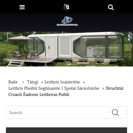
Baile
>
Táirgí
>
Leithris Inaistrithe
>
Leithris Phoiblí Soghluaiste I Spotaí Sárscéimhe
> Struchtúr
Cruach Éadrom Leithreas Poiblí