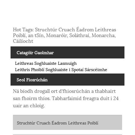
Hot Tags: Struchtúr Cruach Éadrom Leithreas
Poiblí, an tSín, Monaróir, Soláthraí, Monarcha,
Cáilíocht
Catagóir Gaolmhar
Leithreas Soghluaiste Lasmuigh
Leithris Phoiblí Soghluaiste i Spotaí Sárscéimhe
Seol Fiosrúchán
Ná bíodh drogall ort d’fhiosrúchán a thabhairt
san fhoirm thíos. Tabharfaimid freagra duit i 24
uair an chloig.