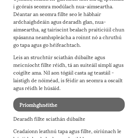
i gcórais seomra modúlach nua-aimseartha.
Déantar an seomra fillte seo le hábhair
ardchaighdeáin agus dearadh glan, nua-
aimseartha, ag tairiscint bealach praiticiúil chun
spásanna neamhspleácha a roinnt nó a chruthú
go tapa agus go héifeachtach.
Leis an struchtúr sciathán dúbailte agus
meicníocht fillte réidh, tá an suiteáil simplí agus
coigilte ama. Níl aon tógáil casta ag teastáil -
laistigh de nóiméad, is féidir an seomra a oscailt
agus réidh le húsáid.
Príomhghnéithe
Dearadh fillte sciathán dúbailte
Ceadaíonn leathnú tapa agus fillte, oiriúnach le