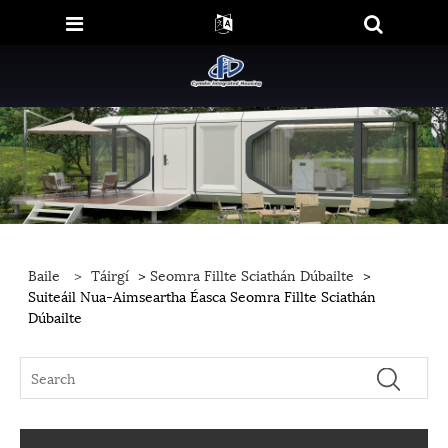
Baile
>
Táirgí
>
Seomra Fillte Sciathán Dúbailte
>
Suiteáil Nua-Aimseartha Éasca Seomra Fillte Sciathán
Dúbailte