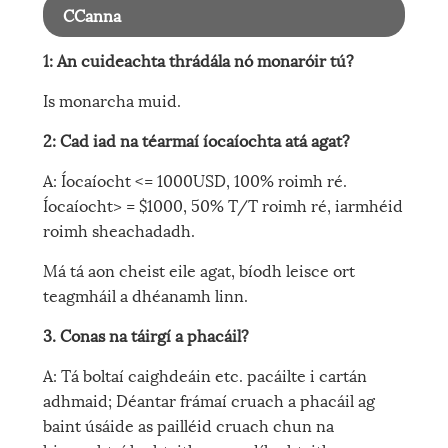
CCanna
1: An cuideachta thrádála nó monaróir tú?
Is monarcha muid.
2: Cad iad na téarmaí íocaíochta atá agat?
A: Íocaíocht <= 1000USD, 100% roimh ré.
Íocaíocht> = $1000, 50% T/T roimh ré, iarmhéid
roimh sheachadadh.
Má tá aon cheist eile agat, bíodh leisce ort
teagmháil a dhéanamh linn.
3. Conas na táirgí a phacáil?
A: Tá boltaí caighdeáin etc. pacáilte i cartán
adhmaid; Déantar frámaí cruach a phacáil ag
baint úsáide as pailléid cruach chun na