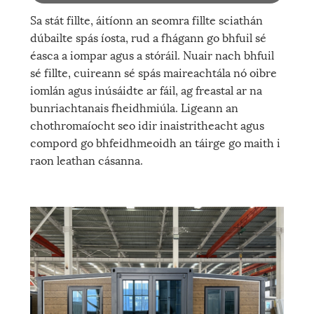
Sa stát fillte, áitíonn an seomra fillte sciathán
dúbailte spás íosta, rud a fhágann go bhfuil sé
éasca a iompar agus a stóráil. Nuair nach bhfuil
sé fillte, cuireann sé spás maireachtála nó oibre
iomlán agus inúsáidte ar fáil, ag freastal ar na
bunriachtanais fheidhmiúla. Ligeann an
chothromaíocht seo idir inaistritheacht agus
compord go bhfeidhmeoidh an táirge go maith i
raon leathan cásanna.