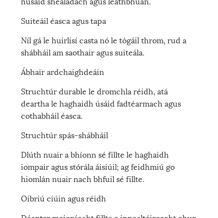
húsáid shealadach agus leathbhuan.
Suiteáil éasca agus tapa
Níl gá le huirlisí casta nó le tógáil throm, rud a
shábháil am saothair agus suiteála.
Ábhair ardchaighdeáin
Struchtúr durable le dromchla réidh, atá
deartha le haghaidh úsáid fadtéarmach agus
cothabháil éasca.
Struchtúr spás-shábháil
Dlúth nuair a bhíonn sé fillte le haghaidh
iompair agus stórála áisiúil; ag feidhmiú go
hiomlán nuair nach bhfuil sé fillte.
Oibriú ciúin agus réidh
Déantar meicníocht fillte a innealtóireacht chun