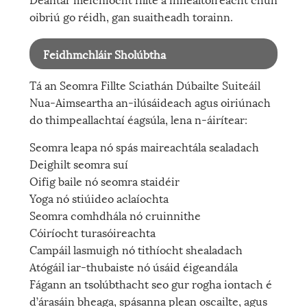
oibriú go réidh, gan suaitheadh ​​torainn.
Feidhmchláir Sholúbtha
Tá an Seomra Fillte Sciathán Dúbailte Suiteáil
Nua-Aimseartha an-ilúsáideach agus oiriúnach
do thimpeallachtaí éagsúla, lena n-áirítear:
Seomra leapa nó spás maireachtála sealadach
Deighilt seomra suí
Oifig baile nó seomra staidéir
Yoga nó stiúideo aclaíochta
Seomra comhdhála nó cruinnithe
Cóiríocht turasóireachta
Campáil lasmuigh nó tithíocht shealadach
Atógáil iar-thubaiste nó úsáid éigeandála
Fágann an tsolúbthacht seo gur rogha iontach é
d’árasáin bheaga, spásanna plean oscailte, agus