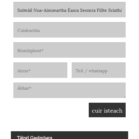
Táirgí Gaolmhara