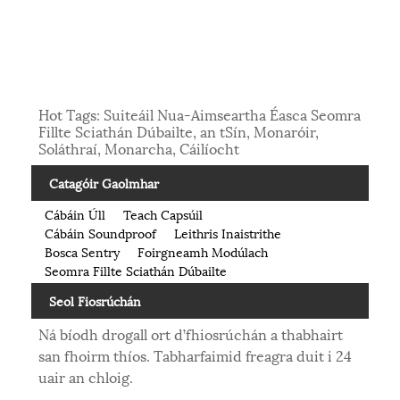
Hot Tags: Suiteáil Nua-Aimseartha Éasca Seomra
Fillte Sciathán Dúbailte, an tSín, Monaróir,
Soláthraí, Monarcha, Cáilíocht
Catagóir Gaolmhar
Cábáin Úll
Teach Capsúil
Cábáin Soundproof
Leithris Inaistrithe
Bosca Sentry
Foirgneamh Modúlach
Seomra Fillte Sciathán Dúbailte
Seol Fiosrúchán
Ná bíodh drogall ort d’fhiosrúchán a thabhairt
san fhoirm thíos. Tabharfaimid freagra duit i 24
uair an chloig.