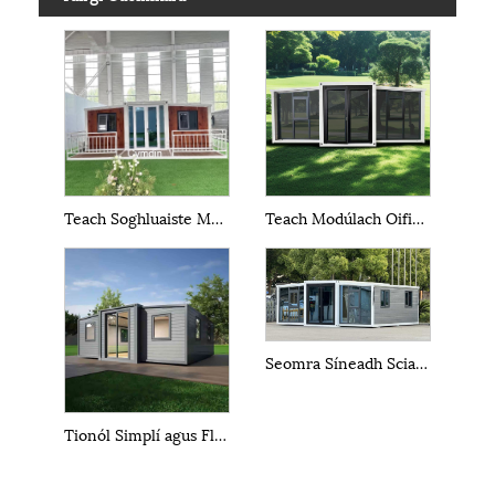
Teach Soghluaiste Modúlach Réamhdhéanta
Teach Modúlach Oifige Foldable ar Chostas Íseal
Seomra Síneadh Sciathán Dúbailte Oifige Sealadach Foldable
Tionól Simplí agus Flaithiúil Fast Seomra Fillte Sciathán Dúbailte