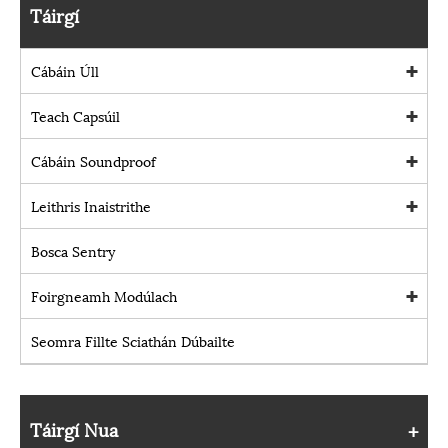
Táirgí
Cábáin Úll
Teach Capsúil
Cábáin Soundproof
Leithris Inaistrithe
Bosca Sentry
Foirgneamh Modúlach
Seomra Fillte Sciathán Dúbailte
Táirgí Nua