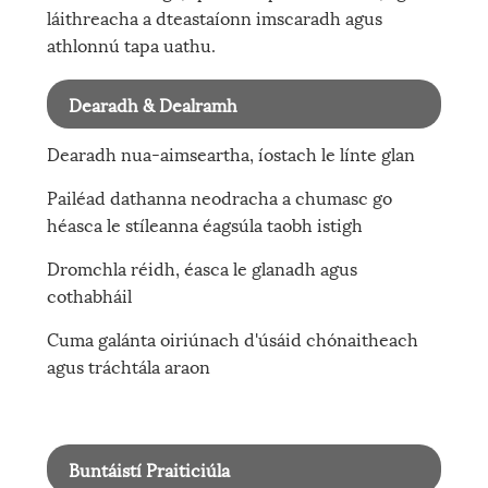
láithreacha a dteastaíonn imscaradh agus
athlonnú tapa uathu.
Dearadh & Dealramh
Dearadh nua-aimseartha, íostach le línte glan
Pailéad dathanna neodracha a chumasc go
héasca le stíleanna éagsúla taobh istigh
Dromchla réidh, éasca le glanadh agus
cothabháil
Cuma galánta oiriúnach d'úsáid chónaitheach
agus tráchtála araon
Buntáistí Praiticiúla