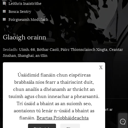
Leithris Inaistrithe
Bosca Sentry
Foirgneamh Modúlach
Glaoigh orainn
Seoladh:
Uimh. 66, Bóthar Caoli, Páirc Thionsclaíoch Xingta, Ceantar
Jinshan, Shanghai, an tSín
Teil:
+86-021-33558839
X
Fón:
+86-13661698568
Úsáidimid fianáin chun eispéireas
Ríomhphost:
sandy@cymdin.com
brabhsála níos fearr a thairiscint duit,
chun anailís a dhéanamh ar thrácht an
tsuímh agus chun inneachar a phearsantú.
Trí úsáid a bhaint as an suíomh seo,
Cóipcheart © 2024 Shanghai Cymdin Industrial Co., Ltd. Gach ceart ar
aontaíonn tú lenár n-úsáid a bhaint as
cosaint.
fianáin.
Beartas Príobháideachta
Links
Sitemap
RSS
XML
Beartas Príobháideachta