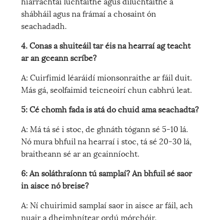
hiarrachtaí luchtaithe agus díluchtaithe a
shábháil agus na frámaí a chosaint ón
seachadadh.
4. Conas a shuiteáil tar éis na hearraí ag teacht
ar an gceann scríbe?
A: Cuirfimid léaráidí mionsonraithe ar fáil duit.
Más gá, seolfaimid teicneoirí chun cabhrú leat.
5: Cé chomh fada is atá do chuid ama seachadta?
A: Má tá sé i stoc, de ghnáth tógann sé 5-10 lá.
Nó mura bhfuil na hearraí i stoc, tá sé 20-30 lá,
braitheann sé ar an gcainníocht.
6: An soláthraíonn tú samplaí? An bhfuil sé saor
in aisce nó breise?
A: Ní chuirimid samplaí saor in aisce ar fáil, ach
nuair a dheimhnítear ordú mórchóir,