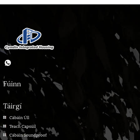
Fúinn
Táirgí
Cábáin Úll
Teach Capsúil
Cábáin Soundproof