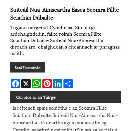
Suiteáil Nua-Aimseartha Éasca Seomra Fillte
Sciathán Dúbailte
Tugann táirgeoirí Cymdin sa tSín táirgí
ardchaighdeáin, fáilte roimh Seomra Fillte
Sciathán Dúbailte Suiteáil Nua-Aimseartha
díreach ard-chaighdeán a cheannach ar phraghas
maith.
Seol Fiosrúchán
Facebook
X
WhatsApp
Pinterest
LinkedIn
Share
Cur síos ar an Táirge
Is réiteach spáis solúbtha é an Seomra Fillte
Sciathán Dúbailte Suiteáil Nua-Aimseartha Nua-
Aimseartha atá deartha agus monaraithe ag
Cymdin, soláthróir gairmiúil tSín atá ag speisialú