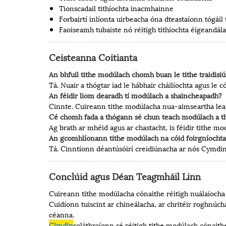
Tionscadail tithíochta inacmhainne
Forbairtí inlíonta uirbeacha óna dteastaíonn tógáil 
Faoiseamh tubaiste nó réitigh tithíochta éigeandála
Ceisteanna Coitianta
An bhfuil tithe modúlach chomh buan le tithe traidisi
Tá. Nuair a thógtar iad le hábhair cháilíochta agus le c
An féidir liom dearadh tí modúlach a shaincheapadh?
Cinnte. Cuireann tithe modúlacha nua-aimseartha leaga
Cé chomh fada a thógann sé chun teach modúlach a th
Ag brath ar mhéid agus ar chastacht, is féidir tithe
An gcomhlíonann tithe modúlach na cóid foirgníochta 
Tá. Cinntíonn déantúsóirí creidiúnacha ar nós Cymdin
Conclúid agus Déan Teagmháil Linn
Cuireann tithe modúlacha cónaithe réitigh nuálaíocha 
Cuidíonn tuiscint ar chineálacha, ar chritéir roghnúchá
céanna.
Cimdin
soláthraíonn sé réitigh tithe modúlach cónaith