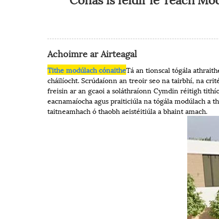
Achoimre ar Airteagal
Tithe modúlach cónaithe
Tá an tionscal tógála athrait
cháilíocht. Scrúdaíonn an treoir seo na tairbhí, na c
freisin ar an gcaoi a soláthraíonn Cymdin réitigh tith
eacnamaíocha agus praiticiúla na tógála modúlach a thui
taitneamhach ó thaobh aeistéitiúla a bhaint amach.