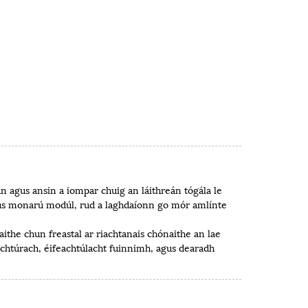
 agus ansin a iompar chuig an láithreán tógála le
us monarú modúl, rud a laghdaíonn go mór amlínte
he chun freastal ar riachtanais chónaithe an lae
chtúrach, éifeachtúlacht fuinnimh, agus dearadh