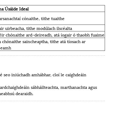
a Úsáide Ideal
sanachtaí cónaithe, tithe tuaithe
ir uirbeacha, tithe modúlach ilscéalta
éir chónaithe ard-deireadh, atá íogair ó thaobh fuaime
h chónaithe saincheaptha, tithe atá tíosach ar
neamh
é seo iniúchadh amhábhar, cloí le caighdeáin
 ardchaighdeáin sábháilteachta, marthanachta agus
heabhsú dearaidh.