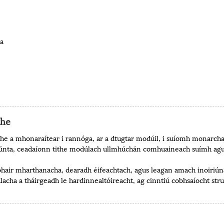
ta
the
 a mhonaraítear i rannóga, ar a dtugtar modúil, i suíomh monarchan
isiúnta, ceadaíonn tithe modúlach ullmhúchán comhuaineach suímh ag
r mharthanacha, dearadh éifeachtach, agus leagan amach inoiriúnait
cha a tháirgeadh le hardinnealtóireacht, ag cinntiú cobhsaíocht stru