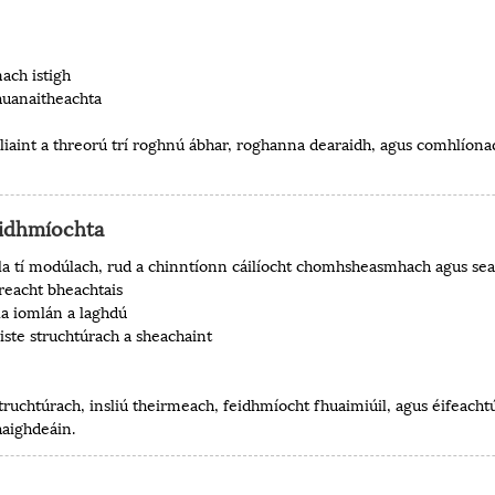
ach istigh
bhuanaitheachta
iaint a threorú trí roghnú ábhar, roghanna dearaidh, agus comhlíonadh
eidhmíochta
gála tí modúlach, rud a chinntíonn cáilíocht chomhsheasmhach agus sea
reacht bheachtais
a iomlán a laghdú
ste struchtúrach a sheachaint
truchtúrach, insliú theirmeach, feidhmíocht fhuaimiúil, agus éifeac
aighdeáin.