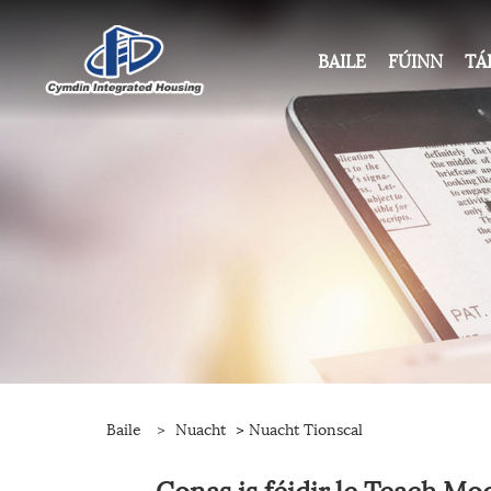
BAILE
FÚINN
TÁ
Baile
>
Nuacht
>
Nuacht Tionscal
Conas is féidir le Teach Mo