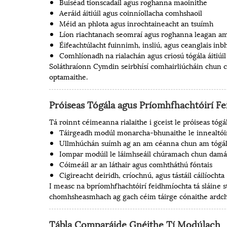
Buiséad tionscadail agus roghanna maoinithe
Aeráid áitiúil agus coinníollacha comhshaoil
Méid an phlota agus inrochtaineacht an tsuímh
Líon riachtanach seomraí agus roghanna leagan am
Éifeachtúlacht fuinnimh, insliú, agus ceanglais in
Comhlíonadh na rialachán agus criosú tógála áitiúil
Soláthraíonn Cymdin seirbhísí comhairliúcháin chun cl
optamaithe.
Próiseas Tógála agus Príomhfhachtóirí F
Tá roinnt céimeanna rialaithe i gceist le próiseas tó
Táirgeadh modúl monarcha-bhunaithe le innealtói
Ullmhúchán suímh ag an am céanna chun am tógál
Iompar modúil le láimhseáil chúramach chun damái
Cóimeáil ar an láthair agus comhtháthú fóntais
Cigireacht deiridh, críochnú, agus tástáil cáilíochta
I measc na bpríomhfhachtóirí feidhmíochta tá sláine s
chomhsheasmhach ag gach céim táirge cónaithe ardch
Tábla Comparáide Gnéithe Tí Modúlach