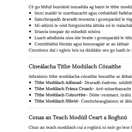
Cé go bhfuil buntáistí iomadúla ag baint le tithe modú
Imní maidir le marthanacht agus cothabháil fadté
Saincheapadh dearadh teoranta i gcomparáid le tógá
Mí-ailíniú le cóid foirgníochta áitiúla nó le rialachá
Srianta iompair do mhodúil mhóra
Luach athdhíola níos ísle braite i gcomparáid le tith
Comhtháthú fóntais agus bonneagair ar an láthair
Cinntíonn dul i ngleic leis na dúshláin seo go luath le
Cineálacha Tithe Modúlach Cónaithe
Athraíonn tithe modúlacha cónaithe bunaithe ar ábhai
Tithe Modúlach Adhmad
– Dearadh éadrom, solúbtha
Tithe Modúlach Fráma Cruach
– Ard-mharthanacht a
Tithe Modúlach Coincréite
– Dóite-resistant, insli
Tithe Modúlach Hibrid
– Comhcheanglaíonn sé ábhai
Conas an Teach Modúil Ceart a Roghnú
Chun an teach modúlach cuí a roghnú ní mór go leor fa