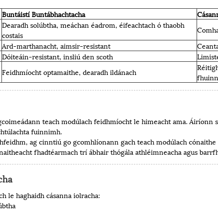
Buntáistí Buntábhachtacha
Cásann
Dearadh solúbtha, meáchan éadrom, éifeachtach ó thaobh
Comhar
costais
Ard-marthanacht, aimsir-resistant
Ceanta
e
Dóiteáin-resistant, insliú den scoth
Limist
Réitig
Feidhmíocht optamaithe, dearadh ildánach
fhuin
 gcoimeádann teach modúlach feidhmíocht le himeacht ama. Áiríonn s
achtúlachta fuinnimh.
i bhfeidhm, ag cinntiú go gcomhlíonann gach teach modúlach cónaithe
naitheacht fhadtéarmach trí ábhair thógála athléimneacha agus barrf
cha
ch le haghaidh cásanna iolracha:
úbtha