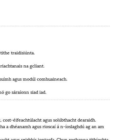
ithe traidisiúnta.
iachtanais na gcliant.
hú suímh agus modúl comhuaineach.
ó go sáraíonn siad iad.
 cost-éifeachtúlacht agus solúbthacht dearaidh.
asacha a dhéanamh agus rioscaí á n-íoslaghdú ag an am
eacht agus seirbhís iontaofa. Chun roghanna tithíochta