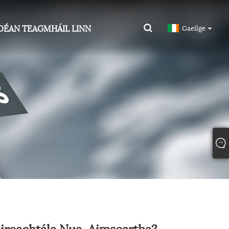
DÉAN TEAGMHÁIL LINN
Gaeilge
haireachtála Nua-Aimseartha?