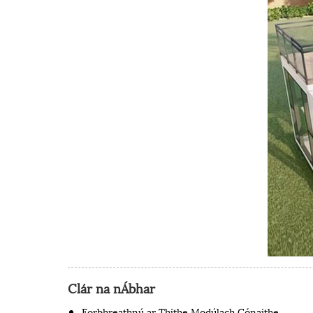
Clár na nÁbhar
Forbhreathnú ar Thithe Modúlach Cónaithe