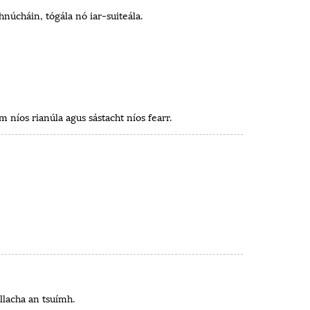
hnúcháin, tógála nó iar-suiteála.
m níos rianúla agus sástacht níos fearr.
llacha an tsuímh.