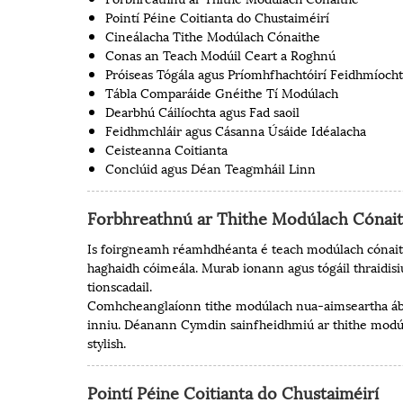
Pointí Péine Coitianta do Chustaiméirí
Cineálacha Tithe Modúlach Cónaithe
Conas an Teach Modúil Ceart a Roghnú
Próiseas Tógála agus Príomhfhachtóirí Feidhmíoch
Tábla Comparáide Gnéithe Tí Modúlach
Dearbhú Cáilíochta agus Fad saoil
Feidhmchláir agus Cásanna Úsáide Idéalacha
Ceisteanna Coitianta
Conclúid agus Déan Teagmháil Linn
Forbhreathnú ar Thithe Modúlach Cónai
Is foirgneamh réamhdhéanta é teach modúlach cónaithe
haghaidh cóimeála. Murab ionann agus tógáil thraid
tionscadail.
Comhcheanglaíonn tithe modúlach nua-aimseartha ábhai
inniu. Déanann Cymdin sainfheidhmiú ar thithe modúla
stylish.
Pointí Péine Coitianta do Chustaiméirí