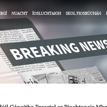
IRGÍ
NUACHT
ÍOSLUCHTAIGH
SEOL FIOSRÚCHÁN
dúil Cónaithe Freastal ar Riachtanais M