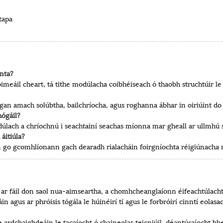
tapa
únta?
óimeáil cheart, tá tithe modúlacha coibhéiseach ó thaobh struchtúir le t
n amach solúbtha, bailchríocha, agus roghanna ábhar in oiriúint do r
ógáil?
 modúlach a chríochnú i seachtainí seachas míonna mar gheall ar ullm
áitiúla?
 go gcomhlíonann gach dearadh rialacháin foirgníochta réigiúnacha n
ar fáil don saol nua-aimseartha, a chomhcheanglaíonn éifeachtúlacht,
in agus ar phróisis tógála le húinéirí tí agus le forbróirí cinntí eol
e ardchaighdeáin le tacaíocht ó shaineolas teicniúil, déantúsaíocht bh