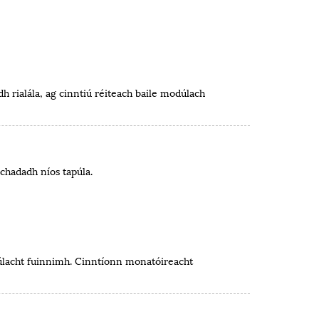
 rialála, ag cinntiú réiteach baile modúlach
chadadh níos tapúla.
htúlacht fuinnimh. Cinntíonn monatóireacht