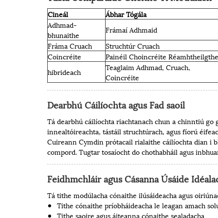
Cineál
Ábhar Tógála
Adhmad-
Frámaí Adhmaid
bhunaithe
Fráma Cruach
Struchtúr Cruach
Coincréite
Painéil Choincréite Réamhtheilgth
Teaglaim Adhmad, Cruach,
hibrideach
Coincréite
Dearbhú Cáilíochta agus Fad saoil
Tá dearbhú cáilíochta riachtanach chun a chinntiú go
innealtóireachta, tástáil struchtúrach, agus fíorú éife
Cuireann Cymdin prótacail rialaithe cáilíochta dian 
compord. Tugtar tosaíocht do chothabháil agus inbhua
Feidhmchláir agus Cásanna Úsáide Idéala
Tá tithe modúlacha cónaithe ilúsáideacha agus oiriúna
Tithe cónaithe príobháideacha le leagan amach sol
Tithe saoire agus áiteanna cónaithe sealadacha