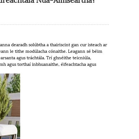
hanna dearadh solúbtha a thairiscint gan cur isteach ar
neann le tithe modúlacha cónaithe. Leagann sé béim
rsanta agus tráchtála. Trí ghnéithe teicniúla,
namh agus torthaí inbhuanaithe, éifeachtacha agus