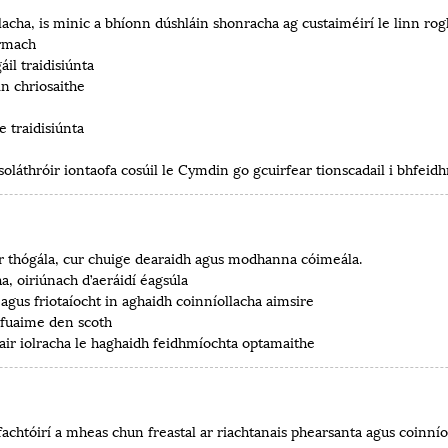
lacha, is minic a bhíonn dúshláin shonracha ag custaiméirí le linn rog
armach
il traidisiúnta
in chriosaithe
e traidisiúnta
 soláthróir iontaofa cosúil le Cymdin go gcuirfear tionscadail i bhfeidh
r thógála, cur chuige dearaidh agus modhanna cóimeála.
, oiriúnach d’aeráidí éagsúla
gus friotaíocht in aghaidh coinníollacha aimsire
ú fuaime den scoth
r iolracha le haghaidh feidhmíochta optamaithe
chtóirí a mheas chun freastal ar riachtanais phearsanta agus coinnío