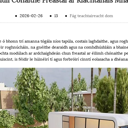
●
2026-02-26
●
13
●
Fág teachtaireacht dom
he ó bhonn trí amanna tógála níos tapúla, costais laghdaithe, agus rog
ritéir roghnúcháin, na gnéithe dearaidh agus na comhdhúshláin a bhai
íochta modúlach ar ardchaighdeán chun freastal ar éilimh chónaithe pea
scint, is féidir le húinéirí tí agus forbróirí cinntí eolasacha a dhéa