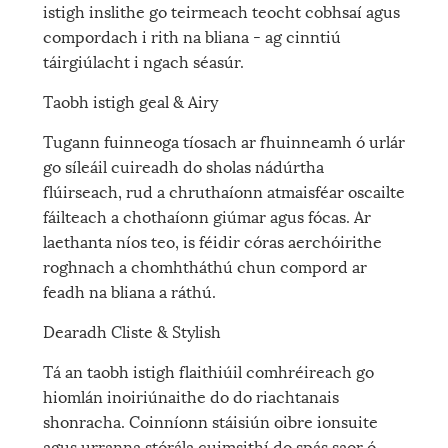
istigh inslithe go teirmeach teocht cobhsaí agus
compordach i rith na bliana - ag cinntiú
táirgiúlacht i ngach séasúr.
Taobh istigh geal & Airy
Tugann fuinneoga tíosach ar fhuinneamh ó urlár
go síleáil cuireadh do sholas nádúrtha
flúirseach, rud a chruthaíonn atmaisféar oscailte
fáilteach a chothaíonn giúmar agus fócas. Ar
laethanta níos teo, is féidir córas aerchóirithe
roghnach a chomhtháthú chun compord ar
feadh na bliana a ráthú.
Dearadh Cliste & Stylish
Tá an taobh istigh flaithiúil comhréireach go
hiomlán inoiriúnaithe do do riachtanais
shonracha. Coinníonn stáisiún oibre ionsuite
agus urranna stórála cuimsithí do spás saor ó