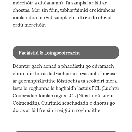
mórchóir a dhéanamh? Tá samplaí ar fáil ar
chostas. Mar sin féin, tabharfaimid creidmheas
iomlán don mhéid samplach i dtreo do chéad
ordú mórchóir.
Pacáistiú & Loingseoireacht
Déantar gach aonad a phacáistiú go cúramach
chun idirthuras fad-achair a sheasamh. I measc
ár gcomhpháirtithe lóistíochta tá seoltóirí móra
lasta le roghanna le haghaidh lastais FCL (Luchtú
Coimeádán Iomlán) agus LCL (Níos lú ná Lucht
Coimeádán). Cuirimid seachadadh ó dhoras go
doras ar fáil freisin i réigiúin roghnaithe.