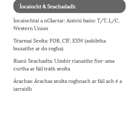
Íocaíocht & Seachadadh
Íocaíochtaí a nGlactar: ​​Aistriú bainc T/T, L/C,
Western Union
Téarmaí Seolta: FOB, CIF, EXW (solúbtha
bunaithe ar do rogha)
Rianú Seachadta: Uimhir rianaithe fíor-ama
curtha ar fáil tráth seolta
Árachas: Árachas seolta roghnach ar fáil ach é a
iarraidh