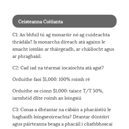
Ceisteanna Coitianta
C1: An bhfuil tú ag monaróir nó ag cuideachta
thrádála? Is monarcha díreach atá againn le
smacht iomlán ar tháirgeadh, ar cháilíocht agus
ar phraghsáil.
C2: Cad iad na téarmaí íocaíochta atá agat?
Orduithe faoi $1,000: 100% roimh ré
Orduithe os cionn $1,000: taisce T/T 50%,
iarmhéid dlite roimh an loingsiú
C3: Conas a dhéantar na cábáin a phacáistiú le
haghaidh loingseoireachta? Déantar dúntóirí
agus páirteanna beaga a phacáil i cliathbhoscaí