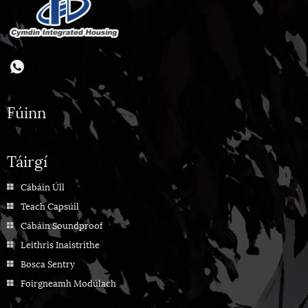
Fúinn
Táirgí
Cábáin Úll
Teach Capsúil
Cábáin Soundproof
Leithris Inaistrithe
Bosca Sentry
Foirgneamh Modúlach