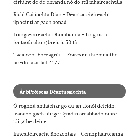
oiriúint do do bhranda nó do stíl mhaireachtála
Rialú Cáilíochta Dian - Déantar cigireacht
ilphointí ar gach aonad
Loingseoireacht Dhomhanda – Loighistic
iontaofa chuig breis is 50 tír
Tacaíocht Fhreagrúil – Foireann thiomnaithe
iar-díola ar fáil 24/7
Ár bPróiseas Déantúsaíochta
Ó roghnú amhábhar go dtí an tionól deiridh,
leanann gach táirge Cymdin sreabhadh oibre
táirgthe déine:
Innealtóireacht Bheachtais – Comhpháirteanna