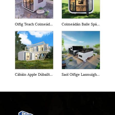
Oifig Teach Coimeádán Cábáin Apple
Coimeádán Baile Spás Capsule Oifig Laethanta Saoire Apple cábáin
Cábáin Apple Dúbailte Teaglaim Chruthaitheach Nua
Saol Oifige Lasmuigh Teach Beag Cábáin Apple