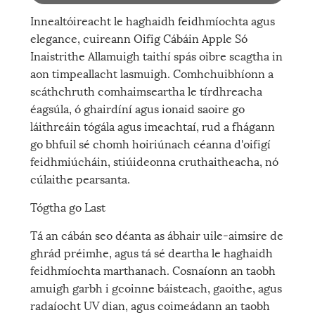
Innealtóireacht le haghaidh feidhmíochta agus
elegance, cuireann Oifig Cábáin Apple Só
Inaistrithe Allamuigh taithí spás oibre scagtha in
aon timpeallacht lasmuigh. Comhchuibhíonn a
scáthchruth comhaimseartha le tírdhreacha
éagsúla, ó ghairdíní agus ionaid saoire go
láithreáin tógála agus imeachtaí, rud a fhágann
go bhfuil sé chomh hoiriúnach céanna d'oifigí
feidhmiúcháin, stiúideonna cruthaitheacha, nó
cúlaithe pearsanta.
Tógtha go Last
Tá an cábán seo déanta as ábhair uile-aimsire de
ghrád préimhe, agus tá sé deartha le haghaidh
feidhmíochta marthanach. Cosnaíonn an taobh
amuigh garbh i gcoinne báisteach, gaoithe, agus
radaíocht UV dian, agus coimeádann an taobh