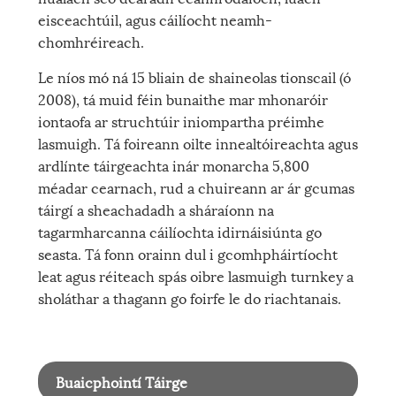
eisceachtúil, agus cáilíocht neamh-
chomhréireach.
Le níos mó ná 15 bliain de shaineolas tionscail (ó
2008), tá muid féin bunaithe mar mhonaróir
iontaofa ar struchtúir iniompartha préimhe
lasmuigh. Tá foireann oilte innealtóireachta agus
ardlínte táirgeachta inár monarcha 5,800
méadar cearnach, rud a chuireann ar ár gcumas
táirgí a sheachadadh a sháraíonn na
tagarmharcanna cáilíochta idirnáisiúnta go
seasta. Tá fonn orainn dul i gcomhpháirtíocht
leat agus réiteach spás oibre lasmuigh turnkey a
sholáthar a thagann go foirfe le do riachtanais.
Buaicphointí Táirge