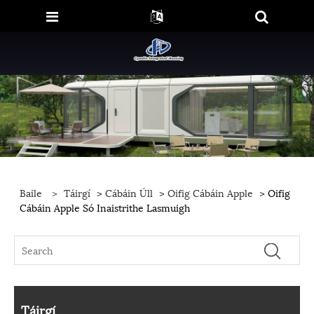
Baile
>
Táirgí
>
Cábáin Úll
>
Oifig Cábáin Apple
> Oifig
Cábáin Apple Só Inaistrithe Lasmuigh
Táirgí