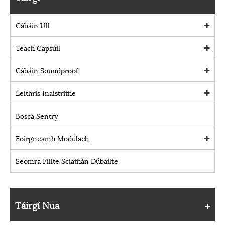
Cábáin Úll
Teach Capsúil
Cábáin Soundproof
Leithris Inaistrithe
Bosca Sentry
Foirgneamh Modúlach
Seomra Fillte Sciathán Dúbailte
Táirgí Nua