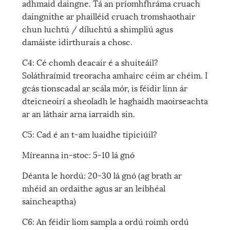
adhmaid daingne. Tá an príomhfhráma cruach
daingnithe ar phailléid cruach tromshaothair
chun luchtú / díluchtú a shimpliú agus
damáiste idirthurais a chosc.
C4: Cé chomh deacair é a shuiteáil?
Soláthraímid treoracha amhairc céim ar chéim. I
gcás tionscadal ar scála mór, is féidir linn ár
dteicneoirí a sheoladh le haghaidh maoirseachta
ar an láthair arna iarraidh sin.
C5: Cad é an t-am luaidhe tipiciúil?
Míreanna in-stoc: 5-10 lá gnó
Déanta le hordú: 20-30 lá gnó (ag brath ar
mhéid an ordaithe agus ar an leibhéal
saincheaptha)
C6: An féidir liom sampla a ordú roimh ordú