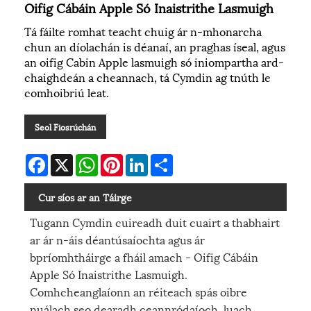
Oifig Cábáin Apple Só Inaistrithe Lasmuigh
Tá fáilte romhat teacht chuig ár n-mhonarcha
chun an díolachán is déanaí, an praghas íseal, agus
an oifig Cabin Apple lasmuigh só iniompartha ard-
chaighdeán a cheannach, tá Cymdin ag tnúth le
comhoibriú leat.
Seol Fiosrúchán
Facebook
X
WhatsApp
Pinterest
LinkedIn
Share
Cur síos ar an Táirge
Tugann Cymdin cuireadh duit cuairt a thabhairt
ar ár n-áis déantúsaíochta agus ár
bpríomhtháirge a fháil amach - Oifig Cábáin
Apple Só Inaistrithe Lasmuigh.
Comhcheanglaíonn an réiteach spás oibre
nuálach seo dearadh ceannródaíoch, luach