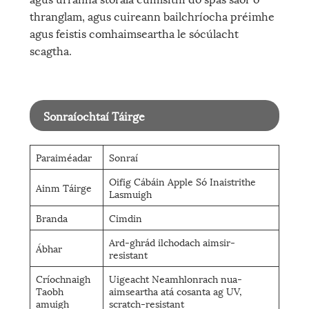
thranglam, agus cuireann bailchríocha préimhe
agus feistis comhaimseartha le sócúlacht
scagtha.
Sonraíochtaí Táirge
Paraiméadar
Sonraí
Oifig Cábáin Apple Só Inaistrithe
Ainm Táirge
Lasmuigh
Branda
Cimdin
Ard-ghrád ilchodach aimsir-
Ábhar
resistant
Críochnaigh
Uigeacht Neamhlonrach nua-
Taobh
aimseartha atá cosanta ag UV,
amuigh
scratch-resistant