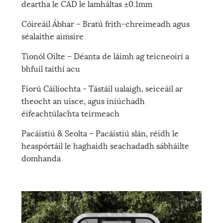
deartha le CAD le lamháltas ±0.1mm
Cóireáil Ábhar – Bratú frith-chreimeadh agus
séalaithe aimsire
Tionól Oilte – Déanta de láimh ag teicneoirí a
bhfuil taithí acu
Fíorú Cáilíochta - Tástáil ualaigh, seiceáil ar
theocht an uisce, agus iniúchadh
éifeachtúlachta teirmeach
Pacáistiú & Seolta – Pacáistiú slán, réidh le
heaspórtáil le haghaidh seachadadh sábháilte
domhanda