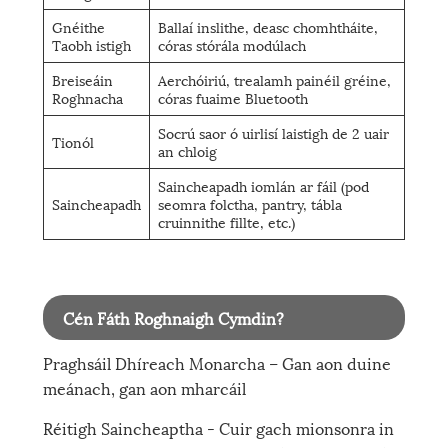
Gnéithe
Ballaí inslithe, deasc chomhtháite,
Taobh istigh
córas stórála modúlach
Breiseáin
Aerchóiriú, trealamh painéil gréine,
Roghnacha
córas fuaime Bluetooth
Socrú saor ó uirlisí laistigh de 2 uair
Tionól
an chloig
Saincheapadh iomlán ar fáil (pod
Saincheapadh
seomra folctha, pantry, tábla
cruinnithe fillte, etc.)
Cén Fáth Roghnaigh Cymdin?
Praghsáil Dhíreach Monarcha – Gan aon duine
meánach, gan aon mharcáil
Réitigh Saincheaptha - Cuir gach mionsonra in