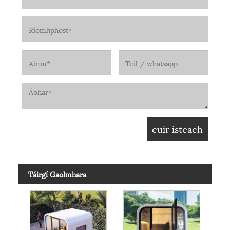
Táirgí Gaolmhara